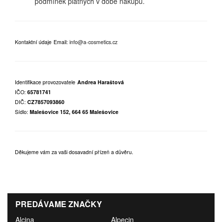
podmínek platných v době nákupu.
Kontaktní údaje
Email:
info@a-cosmetics.cz
Identifikace provozovatele
Andrea Haraštová
IČO:
65781741
DIČ:
CZ7857093860
Sídlo:
Malešovice 152, 664 65 Malešovice
Děkujeme vám za vaši dosavadní přízeň a důvěru.
PREDÁVAME ZNAČKY
Alcina
Alpecin