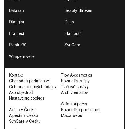
Batavan
Beauty Strokes
Dtangler
Duko
Framesi
Plantur21
Plantur39
SynCare
Wimpernwelle
Kontakt
Tipy A-cosmetics
Obchodné podmienky
Kozmetické tipy
Ochrana osobných údajov
Tlačové správy
Ako objednať
Archív emailov
Nastavenie cookies
Štúdia Alpecin
Alcina v Česku
Kozmetika proti stresu
Alpecin v Česku
Mapa webu
SynCare v Česku