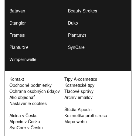
Batavan
Beauty Strokes
Dtangler
Duko
Framesi
Plantur21
Plantur39
SynCare
Wimpernwelle
Kontakt
Tipy A-cosmetics
Obchodné podmienky
Kozmetické tipy
Ochrana osobných údajov
Tlačové správy
Ako objednať
Archív emailov
Nastavenie cookies
Štúdia Alpecin
Alcina v Česku
Kozmetika proti stresu
Alpecin v Česku
Mapa webu
SynCare v Česku