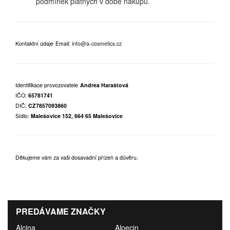
podmínek platných v době nákupu.
Kontaktní údaje
Email:
info@a-cosmetics.cz
Identifikace provozovatele
Andrea Haraštová
IČO:
65781741
DIČ:
CZ7857093860
Sídlo:
Malešovice 152, 664 65 Malešovice
Děkujeme vám za vaši dosavadní přízeň a důvěru.
PREDÁVAME ZNAČKY
Alcina
Alpecin