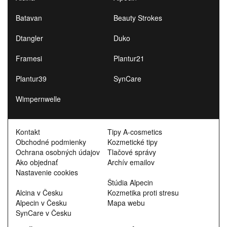
Batavan
Beauty Strokes
Dtangler
Duko
Framesi
Plantur21
Plantur39
SynCare
Wimpernwelle
Kontakt
Tipy A-cosmetics
Obchodné podmienky
Kozmetické tipy
Ochrana osobných údajov
Tlačové správy
Ako objednať
Archív emailov
Nastavenie cookies
Štúdia Alpecin
Alcina v Česku
Kozmetika proti stresu
Alpecin v Česku
Mapa webu
SynCare v Česku