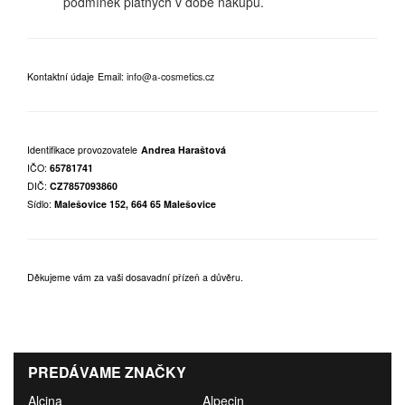
podmínek platných v době nákupu.
Kontaktní údaje
Email:
info@a-cosmetics.cz
Identifikace provozovatele
Andrea Haraštová
IČO:
65781741
DIČ:
CZ7857093860
Sídlo:
Malešovice 152, 664 65 Malešovice
Děkujeme vám za vaši dosavadní přízeň a důvěru.
PREDÁVAME ZNAČKY
Alcina
Alpecin