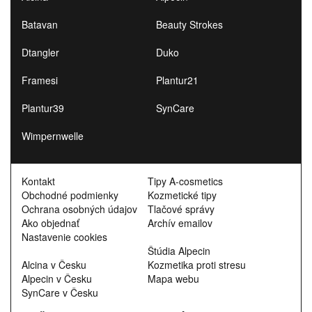
Batavan
Beauty Strokes
Dtangler
Duko
Framesi
Plantur21
Plantur39
SynCare
Wimpernwelle
Kontakt
Tipy A-cosmetics
Obchodné podmienky
Kozmetické tipy
Ochrana osobných údajov
Tlačové správy
Ako objednať
Archív emailov
Nastavenie cookies
Štúdia Alpecin
Alcina v Česku
Kozmetika proti stresu
Alpecin v Česku
Mapa webu
SynCare v Česku