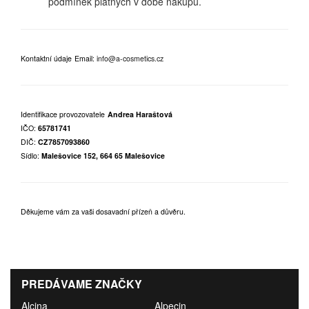
podmínek platných v době nákupu.
Kontaktní údaje
Email:
info@a-cosmetics.cz
Identifikace provozovatele
Andrea Haraštová
IČO:
65781741
DIČ:
CZ7857093860
Sídlo:
Malešovice 152, 664 65 Malešovice
Děkujeme vám za vaši dosavadní přízeň a důvěru.
PREDÁVAME ZNAČKY
Alcina
Alpecin