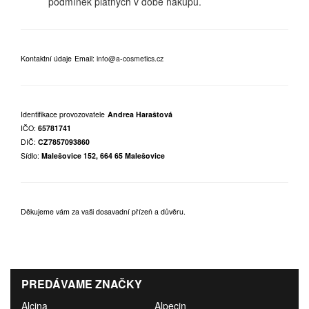
podmínek platných v době nákupu.
Kontaktní údaje
Email:
info@a-cosmetics.cz
Identifikace provozovatele
Andrea Haraštová
IČO:
65781741
DIČ:
CZ7857093860
Sídlo:
Malešovice 152, 664 65 Malešovice
Děkujeme vám za vaši dosavadní přízeň a důvěru.
PREDÁVAME ZNAČKY
Alcina
Alpecin