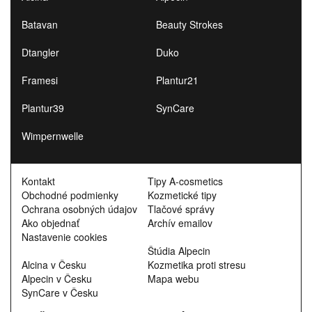
Batavan
Beauty Strokes
Dtangler
Duko
Framesi
Plantur21
Plantur39
SynCare
Wimpernwelle
Kontakt
Tipy A-cosmetics
Obchodné podmienky
Kozmetické tipy
Ochrana osobných údajov
Tlačové správy
Ako objednať
Archív emailov
Nastavenie cookies
Štúdia Alpecin
Alcina v Česku
Kozmetika proti stresu
Alpecin v Česku
Mapa webu
SynCare v Česku