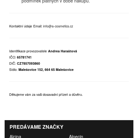
podmínek platných v době nákupu.
Kontaktní údaje
Email:
info@a-cosmetics.cz
Identifikace provozovatele
Andrea Haraštová
IČO:
65781741
DIČ:
CZ7857093860
Sídlo:
Malešovice 152, 664 65 Malešovice
Děkujeme vám za vaši dosavadní přízeň a důvěru.
PREDÁVAME ZNAČKY
Alcina
Alpecin