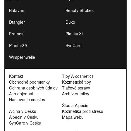
Batavan
Beauty Strokes
Dtangler
Duko
Framesi
Plantur21
Plantur39
SynCare
Wimpernwelle
Kontakt
Tipy A-cosmetics
Obchodné podmienky
Kozmetické tipy
Ochrana osobných údajov
Tlačové správy
Ako objednať
Archív emailov
Nastavenie cookies
Štúdia Alpecin
Alcina v Česku
Kozmetika proti stresu
Alpecin v Česku
Mapa webu
SynCare v Česku