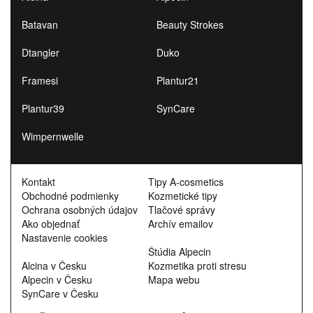
Batavan
Beauty Strokes
Dtangler
Duko
Framesi
Plantur21
Plantur39
SynCare
Wimpernwelle
Kontakt
Tipy A-cosmetics
Obchodné podmienky
Kozmetické tipy
Ochrana osobných údajov
Tlačové správy
Ako objednať
Archív emailov
Nastavenie cookies
Štúdia Alpecin
Alcina v Česku
Kozmetika proti stresu
Alpecin v Česku
Mapa webu
SynCare v Česku