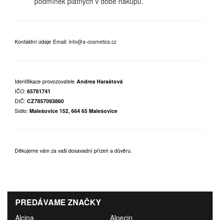
podmínek platných v době nákupu.
Kontaktní údaje
Email:
info@a-cosmetics.cz
Identifikace provozovatele
Andrea Haraštová
IČO:
65781741
DIČ:
CZ7857093860
Sídlo:
Malešovice 152, 664 65 Malešovice
Děkujeme vám za vaši dosavadní přízeň a důvěru.
PREDÁVAME ZNAČKY
Alcina
Alpecin