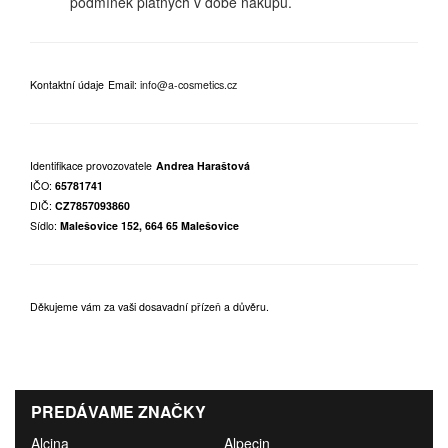
podmínek platných v době nákupu.
Kontaktní údaje
Email:
info@a-cosmetics.cz
Identifikace provozovatele
Andrea Haraštová
IČO:
65781741
DIČ:
CZ7857093860
Sídlo:
Malešovice 152, 664 65 Malešovice
Děkujeme vám za vaši dosavadní přízeň a důvěru.
PREDÁVAME ZNAČKY
Alcina
Alpecin