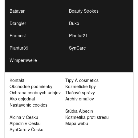
Batavan
Beauty Strokes
Dtangler
Duko
Framesi
Plantur21
Plantur39
SynCare
Wimpernwelle
Kontakt
Tipy A-cosmetics
Obchodné podmienky
Kozmetické tipy
Ochrana osobných údajov
Tlačové správy
Ako objednať
Archív emailov
Nastavenie cookies
Štúdia Alpecin
Alcina v Česku
Kozmetika proti stresu
Alpecin v Česku
Mapa webu
SynCare v Česku