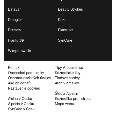
Batavan
Beauty Strokes
Dtangler
Duko
Framesi
Plantur21
Plantur39
SynCare
Wimpernwelle
Kontakt
Tipy A-cosmetics
Obchodné podmienky
Kozmetické tipy
Ochrana osobných údajov
Tlačové správy
Ako objednať
Archív emailov
Nastavenie cookies
Štúdia Alpecin
Alcina v Česku
Kozmetika proti stresu
Alpecin v Česku
Mapa webu
SynCare v Česku