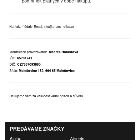
podmínek platných v době nákupu.
Kontaktní údaje
Email:
info@a-cosmetics.cz
Identifikace provozovatele
Andrea Haraštová
IČO:
65781741
DIČ:
CZ7857093860
Sídlo:
Malešovice 152, 664 65 Malešovice
Děkujeme vám za vaši dosavadní přízeň a důvěru.
PREDÁVAME ZNAČKY
Alcina
Alpecin