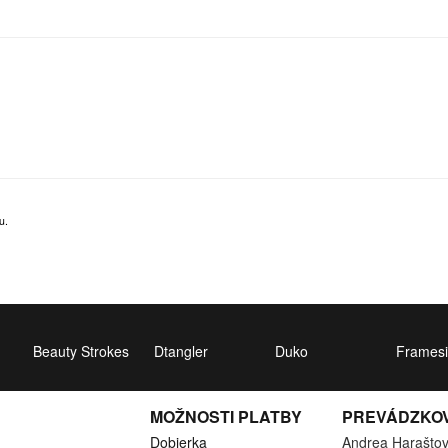
u.
Beauty Strokes
Dtangler
Duko
Framesi
MOŽNOSTI PLATBY
PREVÁDZKO
Dobierka
Andrea Harašto