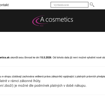
ontakt
etics.sk
ukončil svou činnost ke dni
15.5.2026
.
Od tohoto data již není možné vytvářet nové ob
u e-shopu zůstávají zachována veškerá práva zákazníků vyplývající z platných právních předpis
tnit v rámci zákonné lhůty.
ní zboží) je možné dle podmínek platných v době nákupu.