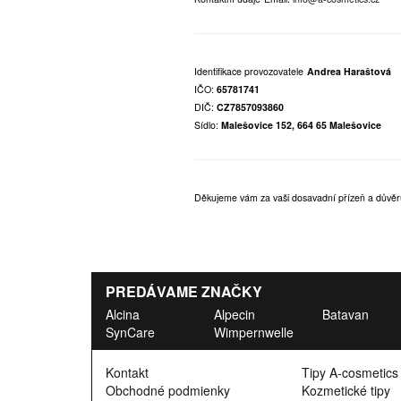
Identifikace provozovatele
Andrea Haraštová
IČO:
65781741
DIČ:
CZ7857093860
Sídlo:
Malešovice 152, 664 65 Malešovice
Děkujeme vám za vaši dosavadní přízeň a důvěr
PREDÁVAME ZNAČKY
Alcina
Alpecin
Batavan
SynCare
Wimpernwelle
Kontakt
Tipy A-cosmetics
Obchodné podmienky
Kozmetické tipy