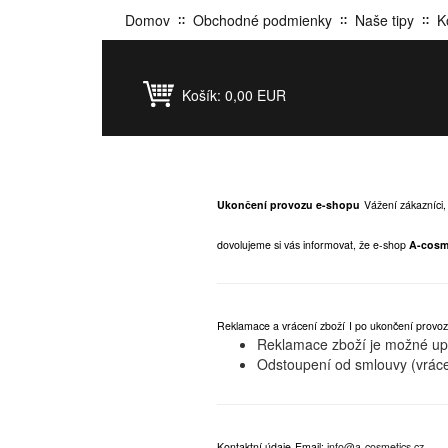
Domov
Obchodné podmienky
Naše tipy
K
Košík:
0,00 EUR
Ukončení provozu e-shopu
Vážení zákazníci,
dovolujeme si vás informovat, že e-shop
A-cosm
Reklamace a vrácení zboží
I po ukončení provoz
Reklamace zboží je možné upla
Odstoupení od smlouvy (vráce
Kontaktní údaje
Email:
info@a-cosmetics.cz