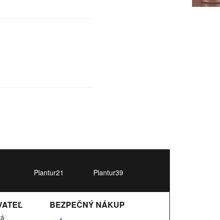
Plantur21
Plantur39
VATEĽ
BEZPEČNÝ NÁKUP
vá