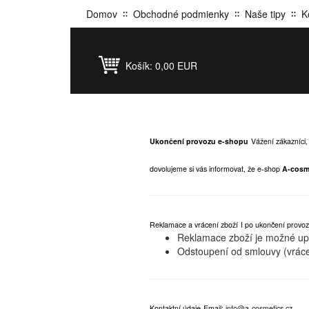
Domov
Obchodné podmienky
Naše tipy
K
Košík:
0,00 EUR
Ukončení provozu e-shopu
Vážení zákazníci,
dovolujeme si vás informovat, že e-shop
A-cosm
Reklamace a vrácení zboží
I po ukončení provoz
Reklamace zboží je možné upla
Odstoupení od smlouvy (vráce
Kontaktní údaje
Email:
info@a-cosmetics.cz