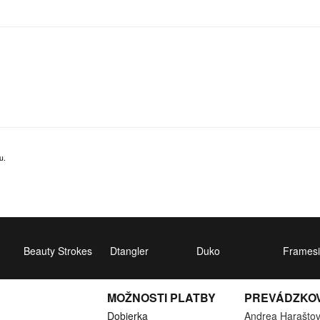
u.
Beauty Strokes
Dtangler
Duko
Framesi
MOŽNOSTI PLATBY
PREVÁDZKO
Dobierka
Andrea Harašto