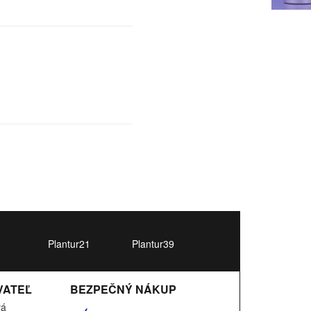
Plantur21
Plantur39
VATEĽ
BEZPEČNÝ NÁKUP
vá