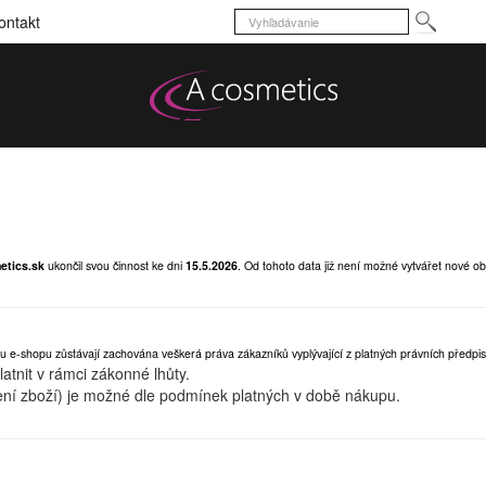
ontakt
etics.sk
ukončil svou činnost ke dni
15.5.2026
.
Od tohoto data již není možné vytvářet nové ob
u e-shopu zůstávají zachována veškerá práva zákazníků vyplývající z platných právních předpis
tnit v rámci zákonné lhůty.
ní zboží) je možné dle podmínek platných v době nákupu.