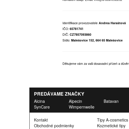
Identifikace provozovatele
Andrea Haraštová
IČO:
65781741
DIČ:
CZ7857093860
Sídlo:
Malešovice 152, 664 65 Malešovice
Děkujeme vám za vaši dosavadní přízeň a důvěr
PREDÁVAME ZNAČKY
Alcina
Alpecin
Batavan
SynCare
Wimpernwelle
Kontakt
Tipy A-cosmetics
Obchodné podmienky
Kozmetické tipy