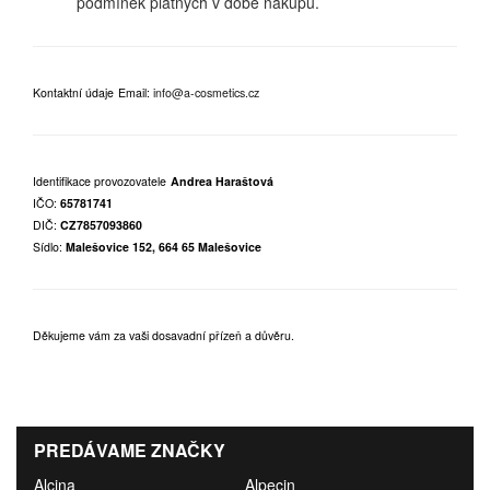
podmínek platných v době nákupu.
Kontaktní údaje
Email:
info@a-cosmetics.cz
Identifikace provozovatele
Andrea Haraštová
IČO:
65781741
DIČ:
CZ7857093860
Sídlo:
Malešovice 152, 664 65 Malešovice
Děkujeme vám za vaši dosavadní přízeň a důvěru.
PREDÁVAME ZNAČKY
Alcina
Alpecin