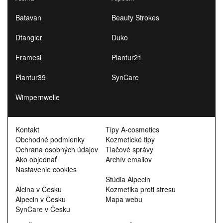
Batavan
Beauty Strokes
Dtangler
Duko
Framesi
Plantur21
Plantur39
SynCare
Wimpernwelle
Kontakt
Tipy A-cosmetics
Obchodné podmienky
Kozmetické tipy
Ochrana osobných údajov
Tlačové správy
Ako objednať
Archív emailov
Nastavenie cookies
Štúdia Alpecin
Alcina v Česku
Kozmetika proti stresu
Alpecin v Česku
Mapa webu
SynCare v Česku