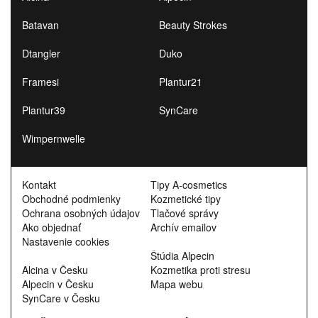
Batavan
Beauty Strokes
Dtangler
Duko
Framesi
Plantur21
Plantur39
SynCare
Wimpernwelle
Kontakt
Tipy A-cosmetics
Obchodné podmienky
Kozmetické tipy
Ochrana osobných údajov
Tlačové správy
Ako objednať
Archív emailov
Nastavenie cookies
Štúdia Alpecin
Alcina v Česku
Kozmetika proti stresu
Alpecin v Česku
Mapa webu
SynCare v Česku