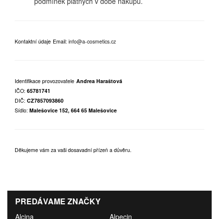
podmínek platných v době nákupu.
Kontaktní údaje
Email:
info@a-cosmetics.cz
Identifikace provozovatele
Andrea Haraštová
IČO:
65781741
DIČ:
CZ7857093860
Sídlo:
Malešovice 152, 664 65 Malešovice
Děkujeme vám za vaši dosavadní přízeň a důvěru.
PREDÁVAME ZNAČKY
Alcina
Alpecin