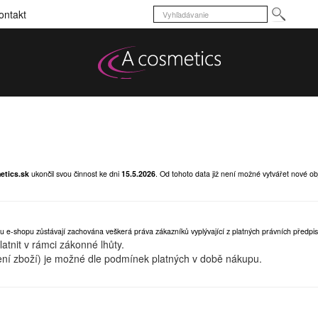
ontakt
etics.sk
ukončil svou činnost ke dni
15.5.2026
.
Od tohoto data již není možné vytvářet nové ob
u e-shopu zůstávají zachována veškerá práva zákazníků vyplývající z platných právních předpis
tnit v rámci zákonné lhůty.
ní zboží) je možné dle podmínek platných v době nákupu.