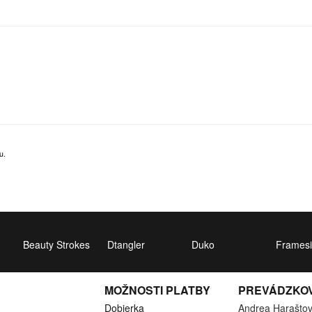
u.
Beauty Strokes
Dtangler
Duko
Framesi
MOŽNOSTI PLATBY
PREVÁDZKO
Dobierka
Andrea Harašto