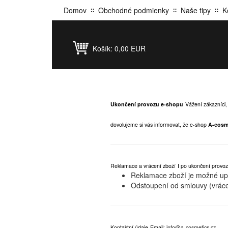
Domov
Obchodné podmienky
Naše tipy
K
Košík:
0,00 EUR
Ukončení provozu e-shopu
Vážení zákazníci,
dovolujeme si vás informovat, že e-shop
A-cosm
Reklamace a vrácení zboží
I po ukončení provoz
Reklamace zboží je možné upla
Odstoupení od smlouvy (vráce
Kontaktní údaje
Email:
info@a-cosmetics.cz