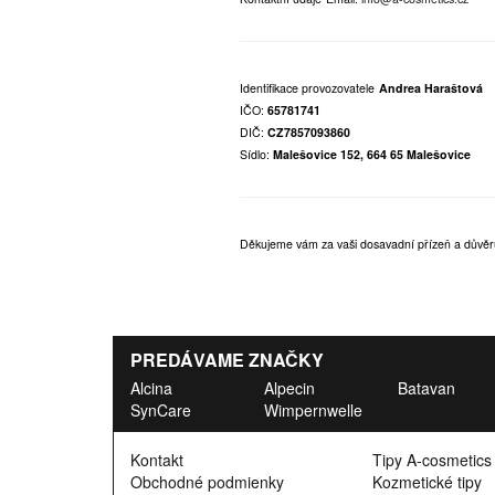
Identifikace provozovatele
Andrea Haraštová
IČO:
65781741
DIČ:
CZ7857093860
Sídlo:
Malešovice 152, 664 65 Malešovice
Děkujeme vám za vaši dosavadní přízeň a důvěr
PREDÁVAME ZNAČKY
Alcina
Alpecin
Batavan
SynCare
Wimpernwelle
Kontakt
Tipy A-cosmetics
Obchodné podmienky
Kozmetické tipy