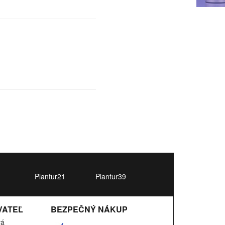
Plantur21
Plantur39
VATEĽ
BEZPEČNÝ NÁKUP
vá