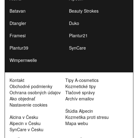
Batavan
Beauty Strokes
Dtangler
Duko
Framesi
Plantur21
Plantur39
SynCare
Wimpernwelle
Kontakt
Tipy A-cosmetics
Obchodné podmienky
Kozmetické tipy
Ochrana osobných údajov
Tlačové správy
Ako objednať
Archív emailov
Nastavenie cookies
Štúdia Alpecin
Alcina v Česku
Kozmetika proti stresu
Alpecin v Česku
Mapa webu
SynCare v Česku