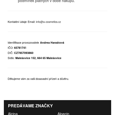
podmínek platných v době nákupu.
Kontaktní údaje
Email:
info@a-cosmetics.cz
Identifikace provozovatele
Andrea Haraštová
IČO:
65781741
DIČ:
CZ7857093860
Sídlo:
Malešovice 152, 664 65 Malešovice
Děkujeme vám za vaši dosavadní přízeň a důvěru.
PREDÁVAME ZNAČKY
Alcina
Alpecin