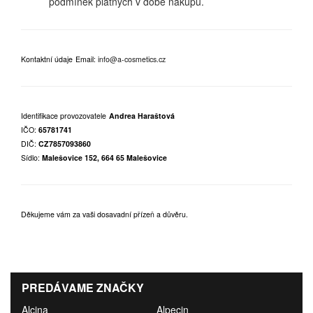
podmínek platných v době nákupu.
Kontaktní údaje
Email:
info@a-cosmetics.cz
Identifikace provozovatele
Andrea Haraštová
IČO:
65781741
DIČ:
CZ7857093860
Sídlo:
Malešovice 152, 664 65 Malešovice
Děkujeme vám za vaši dosavadní přízeň a důvěru.
PREDÁVAME ZNAČKY
Alcina
Alpecin