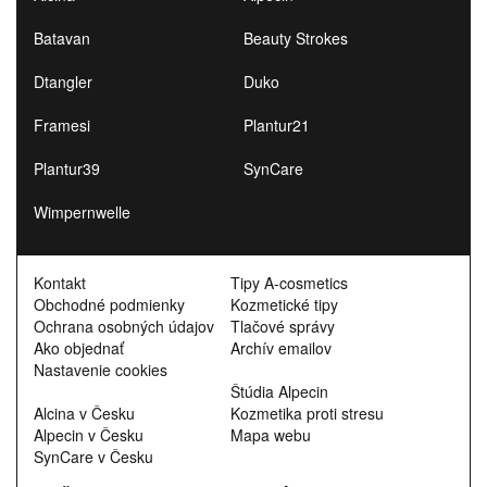
Batavan
Beauty Strokes
Dtangler
Duko
Framesi
Plantur21
Plantur39
SynCare
Wimpernwelle
Kontakt
Tipy A-cosmetics
Obchodné podmienky
Kozmetické tipy
Ochrana osobných údajov
Tlačové správy
Ako objednať
Archív emailov
Nastavenie cookies
Štúdia Alpecin
Alcina v Česku
Kozmetika proti stresu
Alpecin v Česku
Mapa webu
SynCare v Česku