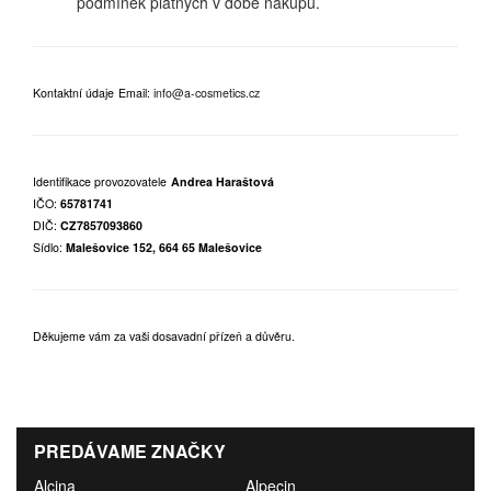
podmínek platných v době nákupu.
Kontaktní údaje
Email:
info@a-cosmetics.cz
Identifikace provozovatele
Andrea Haraštová
IČO:
65781741
DIČ:
CZ7857093860
Sídlo:
Malešovice 152, 664 65 Malešovice
Děkujeme vám za vaši dosavadní přízeň a důvěru.
PREDÁVAME ZNAČKY
Alcina
Alpecin