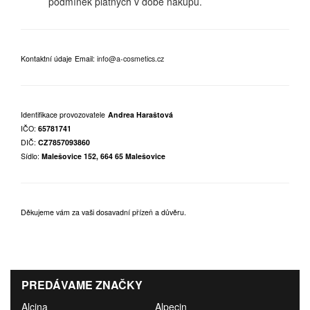
podmínek platných v době nákupu.
Kontaktní údaje
Email:
info@a-cosmetics.cz
Identifikace provozovatele
Andrea Haraštová
IČO:
65781741
DIČ:
CZ7857093860
Sídlo:
Malešovice 152, 664 65 Malešovice
Děkujeme vám za vaši dosavadní přízeň a důvěru.
PREDÁVAME ZNAČKY
Alcina
Alpecin