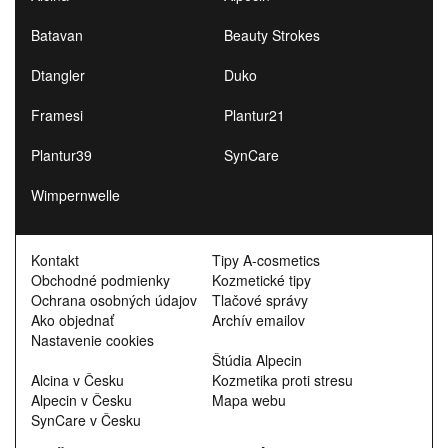
Batavan
Beauty Strokes
Dtangler
Duko
Framesi
Plantur21
Plantur39
SynCare
Wimpernwelle
Kontakt
Tipy A-cosmetics
Obchodné podmienky
Kozmetické tipy
Ochrana osobných údajov
Tlačové správy
Ako objednať
Archív emailov
Nastavenie cookies
Štúdia Alpecin
Alcina v Česku
Kozmetika proti stresu
Alpecin v Česku
Mapa webu
SynCare v Česku