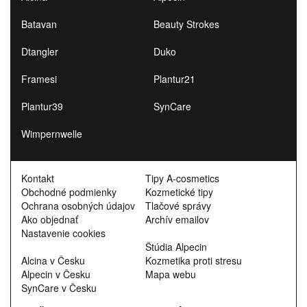
Batavan
Beauty Strokes
Dtangler
Duko
Framesi
Plantur21
Plantur39
SynCare
Wimpernwelle
Kontakt
Tipy A-cosmetics
Obchodné podmienky
Kozmetické tipy
Ochrana osobných údajov
Tlačové správy
Ako objednať
Archív emailov
Nastavenie cookies
Štúdia Alpecin
Alcina v Česku
Kozmetika proti stresu
Alpecin v Česku
Mapa webu
SynCare v Česku