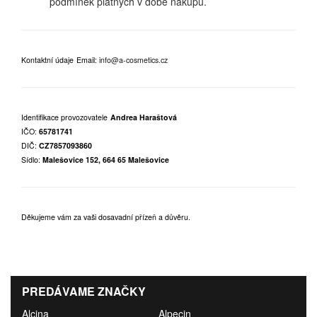
podmínek platných v době nákupu.
Kontaktní údaje
Email:
info@a-cosmetics.cz
Identifikace provozovatele
Andrea Haraštová
IČO:
65781741
DIČ:
CZ7857093860
Sídlo:
Malešovice 152, 664 65 Malešovice
Děkujeme vám za vaši dosavadní přízeň a důvěru.
PREDÁVAME ZNAČKY
Alcina
Alpecin