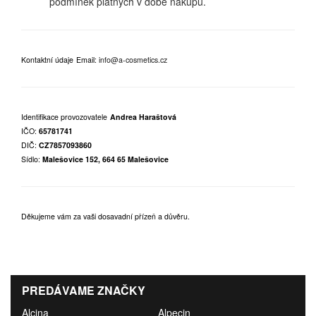
podmínek platných v době nákupu.
Kontaktní údaje
Email:
info@a-cosmetics.cz
Identifikace provozovatele
Andrea Haraštová
IČO:
65781741
DIČ:
CZ7857093860
Sídlo:
Malešovice 152, 664 65 Malešovice
Děkujeme vám za vaši dosavadní přízeň a důvěru.
PREDÁVAME ZNAČKY
Alcina
Alpecin