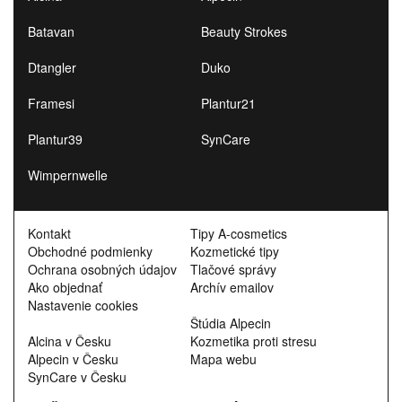
Batavan
Beauty Strokes
Dtangler
Duko
Framesi
Plantur21
Plantur39
SynCare
Wimpernwelle
Kontakt
Tipy A-cosmetics
Obchodné podmienky
Kozmetické tipy
Ochrana osobných údajov
Tlačové správy
Ako objednať
Archív emailov
Nastavenie cookies
Štúdia Alpecin
Alcina v Česku
Kozmetika proti stresu
Alpecin v Česku
Mapa webu
SynCare v Česku