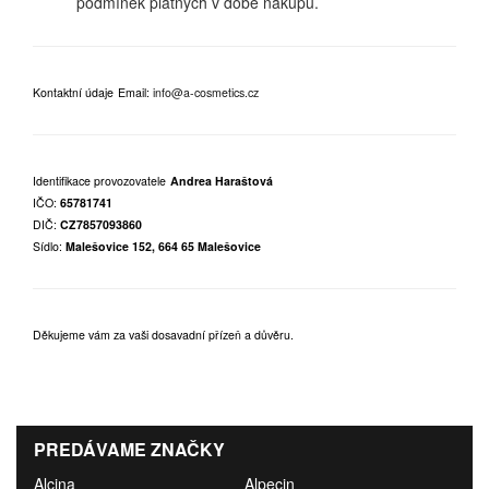
podmínek platných v době nákupu.
Kontaktní údaje
Email:
info@a-cosmetics.cz
Identifikace provozovatele
Andrea Haraštová
IČO:
65781741
DIČ:
CZ7857093860
Sídlo:
Malešovice 152, 664 65 Malešovice
Děkujeme vám za vaši dosavadní přízeň a důvěru.
PREDÁVAME ZNAČKY
Alcina
Alpecin