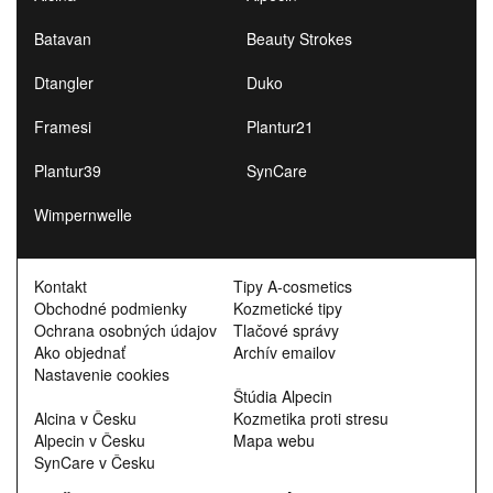
Batavan
Beauty Strokes
Dtangler
Duko
Framesi
Plantur21
Plantur39
SynCare
Wimpernwelle
Kontakt
Tipy A-cosmetics
Obchodné podmienky
Kozmetické tipy
Ochrana osobných údajov
Tlačové správy
Ako objednať
Archív emailov
Nastavenie cookies
Štúdia Alpecin
Alcina v Česku
Kozmetika proti stresu
Alpecin v Česku
Mapa webu
SynCare v Česku